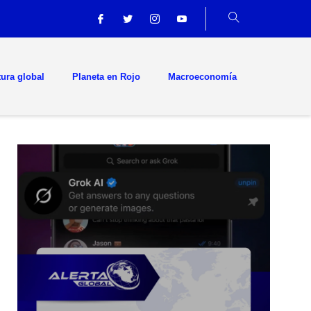
tura global
Planeta en Rojo
Macroeconomía