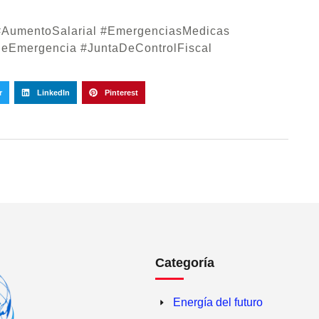
 #AumentoSalarial #EmergenciasMedicas
DeEmergencia #JuntaDeControlFiscal
r
LinkedIn
Pinterest
Categoría
Energía del futuro