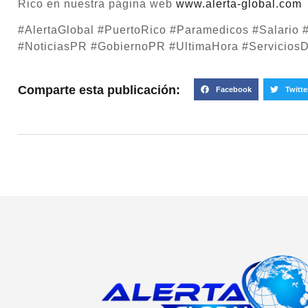
Rico en nuestra página web
www.alerta-global.com
#AlertaGlobal #PuertoRico #Paramedicos #Salario
#NoticiasPR #GobiernoPR #UltimaHora #Servicios
Comparte esta publicación:
Facebook
Twitte