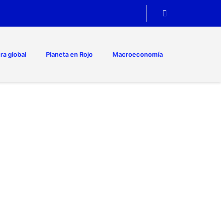
ra global
Planeta en Rojo
Macroeconomía