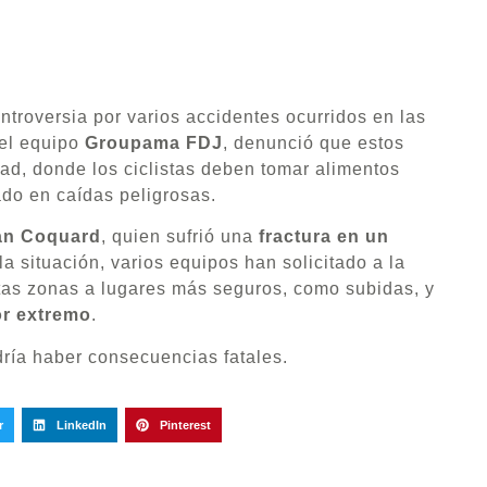
troversia por varios accidentes ocurridos en las
del equipo
Groupama FDJ
, denunció que estos
ad, donde los ciclistas deben tomar alimentos
tado en caídas peligrosas.
an Coquard
, quien sufrió una
fractura en un
la situación, varios equipos han solicitado a la
stas zonas a lugares más seguros, como subidas, y
or extremo
.
dría haber consecuencias fatales.
r
LinkedIn
Pinterest